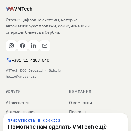
VMTech
Строим цифровые системы, которые
автоматизируют продажи, коммуникации и
операции бизнеса в Сербии.
+381 11 4183 540
VMTech DOO Beograd · Srbija
hello@vmtech.rs
УСЛУГИ
КОМПАНИЯ
AI-ассистент
О компании
Автоматизация
Проекты
ПРИВАТНОСТЬ И COOKIES
Интеграции
Инсайты
Помогите нам сделать VMTech ещё
Все услуги
Наши навыки